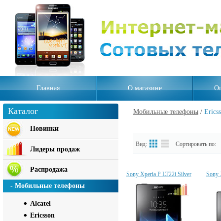
Главная
О магазине
Оп
Каталог
Мобильные телефоны
/
Erics
Новинки
Вид:
Сортировать по:
Лидеры продаж
Распродажа
Sony Xperia P LT22i Silver
Sony 
- Мобильные телефоны
Alcatel
Ericsson