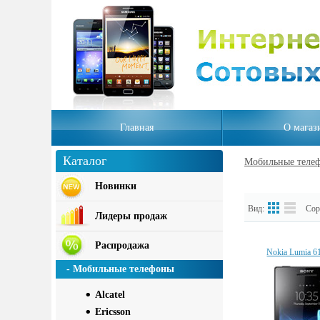
Главная
О магаз
Каталог
Мобильные теле
Новинки
Вид:
Сорт
Лидеры продаж
Распродажа
Nokia Lumia 6
- Мобильные телефоны
Alcatel
Ericsson