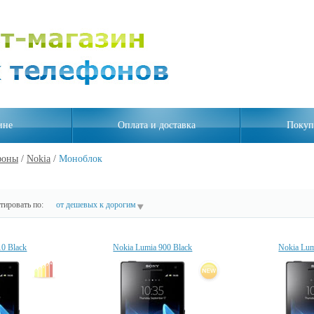
ине
Оплата и доставка
Покуп
фоны
/
Nokia
/
Моноблок
ировать по:
от дешевых к дорогим
10 Black
Nokia Lumia 900 Black
Nokia Lum