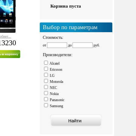
Корзина пуста
Выбор по параметрам
обнее...
Стоимость:
13230
от
до
руб.
Производители:
Alcatel
Ericsson
LG
Motorola
NEC
Nokia
Panasonic
Samsung