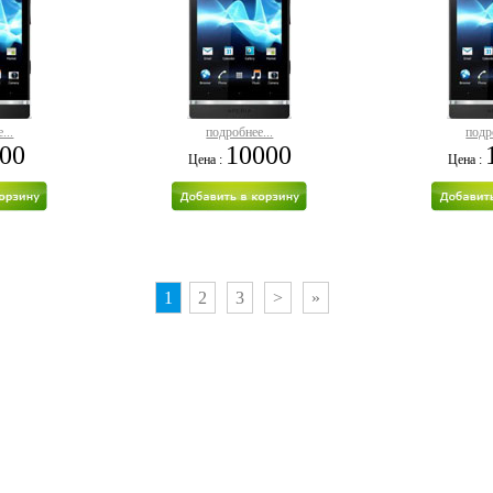
...
подробнее...
подр
00
10000
Цена :
Цена :
1
2
3
>
»