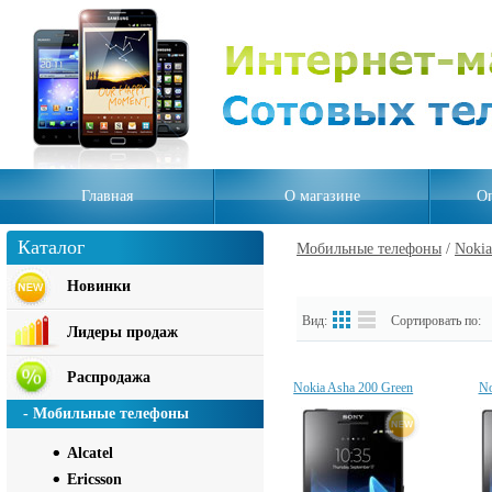
Главная
О магазине
Оп
Каталог
Мобильные телефоны
/
Nokia
Новинки
Вид:
Сортировать по:
Лидеры продаж
Распродажа
Nokia Asha 200 Green
No
- Мобильные телефоны
Alcatel
Ericsson