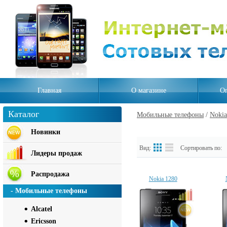
Главная
О магазине
Оп
Каталог
Мобильные телефоны
/
Nokia
Новинки
Вид:
Сортировать по:
Лидеры продаж
Распродажа
Nokia 1280
- Мобильные телефоны
Alcatel
Ericsson