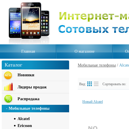
Главная
О магазине
Оп
Каталог
Мобильные телефоны
/
Alcat
Новинки
Вид:
Сортировать по:
Лидеры продаж
Распродажа
Новый Alcatel
- Мобильные телефоны
Alcatel
Ericsson